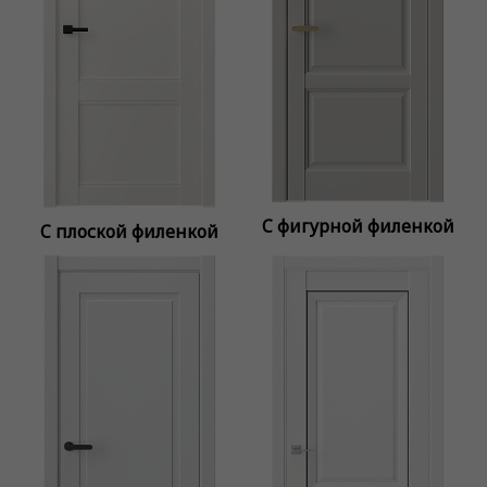
C фигурной филенкой
C плоской филенкой