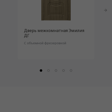
Дверь межкомнатная Эмилия
Две
ДГ
С объемной фрезеровкой
C фи