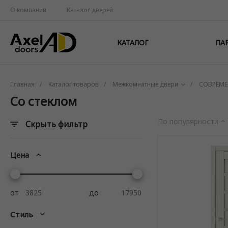
О компании
Каталог дверей
КАТАЛОГ
ПА
Главная
/
Каталог товаров
/
Межкомнатные двери
/
СОВРЕМЕ
Со стеклом
По популярности
Скрыть фильтр
Цена
от
до
Стиль