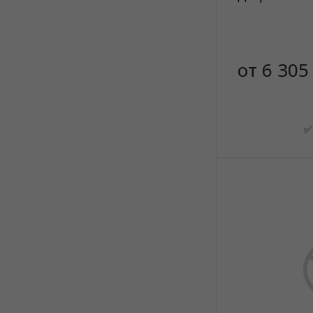
от 6 305
✅