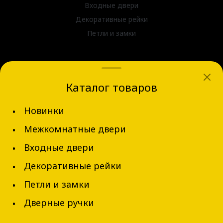
Входные двери
Декоративные рейки
Петли и замки
Дверные ручки
dvernov-axeldoors@mail.ru
Каталог товаров
г. Новосибирск, ул. Блюхера д.31
Новинки
+7 (913) 002-62-94
Межкомнатные двери
Обратный звонок
Входные двери
Декоративные рейки
Петли и замки
Дверные ручки