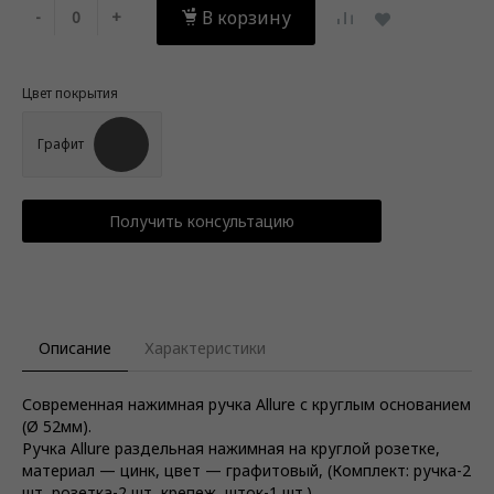
В корзину
-
+
Цвет покрытия
Графит
Получить консультацию
Описание
Характеристики
Современная нажимная ручка Allure с круглым основанием
(Ø 52мм).
Ручка Allure раздельная нажимная на круглой розетке,
материал — цинк, цвет — графитовый, (Комплект: ручка-2
шт, розетка-2 шт, крепеж, шток-1 шт.)