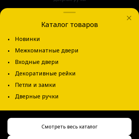
dvernov-axeldoors@mail.ru
Каталог товаров
г. Новосибирск, ул. Блюхера д.31
Новинки
+7 (913) 002-62-94
Межкомнатные двери
Обратный звонок
Входные двери
Декоративные рейки
Петли и замки
Дверные ручки
© 2026 AxelDoors, Все права защищены
Смотреть весь каталог
Сделано в
АДРЕТТА