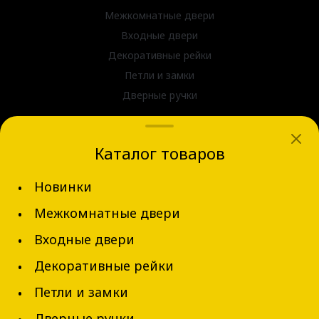
Межкомнатные двери
Входные двери
Декоративные рейки
Петли и замки
Дверные ручки
dvernov-axeldoors@mail.ru
Каталог товаров
г. Новосибирск, ул. Блюхера д.31
Новинки
+7 (913) 002-62-94
Межкомнатные двери
Обратный звонок
Входные двери
Декоративные рейки
Петли и замки
Дверные ручки