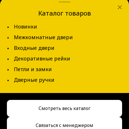
dvernov-axeldoors@mail.ru
Каталог товаров
г. Новосибирск, ул. Блюхера д.31
Новинки
+7 (913) 002-62-94
Межкомнатные двери
Обратный звонок
Входные двери
Декоративные рейки
Петли и замки
Дверные ручки
© 2026 AxelDoors, Все права защищены
Смотреть весь каталог
Сделано в
АДРЕТТА
Связаться с менеджером