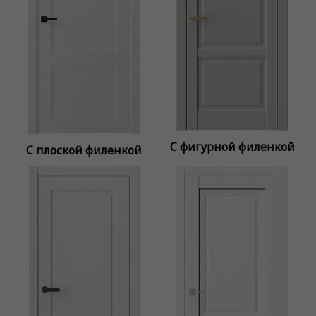
C фигурной филенкой
C плоской филенкой