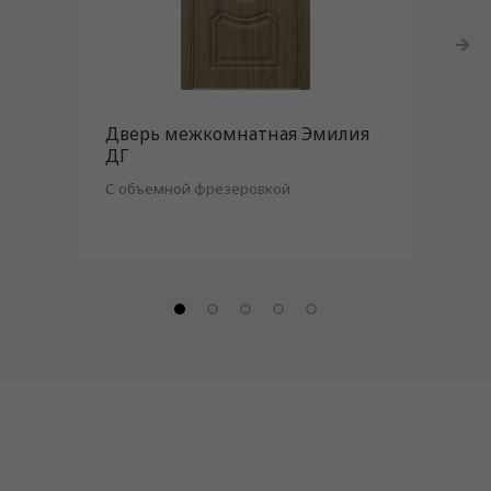
Дверь межкомнатная Эмилия
Две
ДГ
С объемной фрезеровкой
C фи